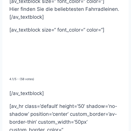
[av_textblock size=“ font_color=“ color=“]
Hier finden Sie die beliebtesten Fahrradleinen.
[/av_textblock]
[av_textblock size=“ font_color=“ color=“]
4.1/5 - (58 votes)
[/av_textblock]
[av_hr class=’default‘ height=’50‘ shadow=’no-
shadow‘ position=’center‘ custom_border=’av-
border-thin‘ custom_width=’50px‘
custom_border_color=“