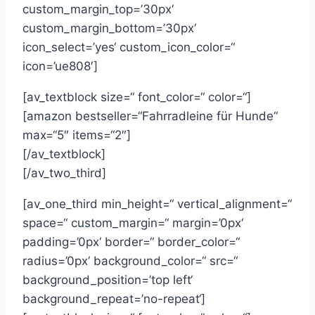
custom_margin_top=’30px‘
custom_margin_bottom=’30px‘
icon_select=’yes‘ custom_icon_color=“
icon=’ue808′]
[av_textblock size=“ font_color=“ color=“]
[amazon bestseller=“Fahrradleine für Hunde“
max=“5″ items=“2″]
[/av_textblock]
[/av_two_third]
[av_one_third min_height=“ vertical_alignment=“
space=“ custom_margin=“ margin=’0px‘
padding=’0px‘ border=“ border_color=“
radius=’0px‘ background_color=“ src=“
background_position=’top left‘
background_repeat=’no-repeat‘]