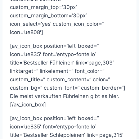
custom_margin_top=’30px‘
custom_margin_bottom=’30px‘
icon_select=’yes‘ custom_icon_color=“
icon=’ue808′]
[av_icon_box position=’left‘ boxed=“
icon=’ue835′ font=’entypo-fontello‘
title=’Bestseller Fühleinen‘ link=’page,303′
linktarget=“ linkelement=“ font_color=“
custom_title=“ custom_content=“ color=“
custom_bg=“ custom_font=“ custom_border=“]
Die meist verkauften Führleinen gibt es hier.
[/av_icon_box]
[av_icon_box position=’left‘ boxed=“
icon=’ue835′ font=’entypo-fontello‘
title=’Bestseller Schleppleinen‘ link=’page,315′