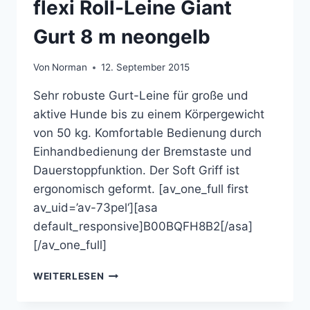
flexi Roll-Leine Giant
Gurt 8 m neongelb
Von
Norman
12. September 2015
Sehr robuste Gurt-Leine für große und
aktive Hunde bis zu einem Körpergewicht
von 50 kg. Komfortable Bedienung durch
Einhandbedienung der Bremstaste und
Dauerstoppfunktion. Der Soft Griff ist
ergonomisch geformt. [av_one_full first
av_uid=’av-73pel‘][asa
default_responsive]B00BQFH8B2[/asa]
[/av_one_full]
FLEXI
WEITERLESEN
ROLL-
LEINE