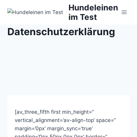
Zum
Hundeleinen
Inhalt
im Test
springen
Datenschutzerklärung
[av_three_fifth first min_height=“
vertical_alignment=’av-align-top‘ space=“
margin=’0px‘ margin_sync=’true‘
padding=’0px,50px,0px,0px‘ border=“