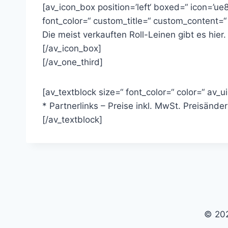
[av_icon_box position=’left‘ boxed=“ icon=’ue83
font_color=“ custom_title=“ custom_content=
Die meist verkauften Roll-Leinen gibt es hier.
[/av_icon_box]
[/av_one_third]
[av_textblock size=“ font_color=“ color=“ av_u
* Partnerlinks – Preise inkl. MwSt. Preisän
[/av_textblock]
© 202