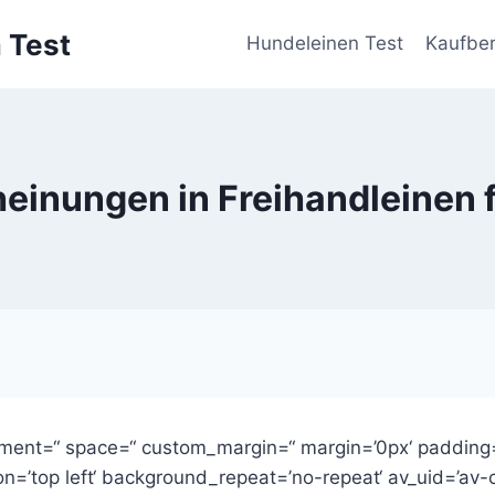
 Test
Hundeleinen Test
Kaufber
einungen in Freihandleinen 
ignment=“ space=“ custom_margin=“ margin=’0px‘ padding=
n=’top left‘ background_repeat=’no-repeat‘ av_uid=’av-