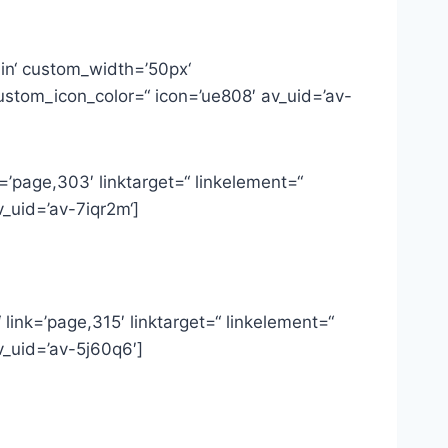
hin‘ custom_width=’50px‘
stom_icon_color=“ icon=’ue808′ av_uid=’av-
nk=’page,303′ linktarget=“ linkelement=“
_uid=’av-7iqr2m‘]
‘ link=’page,315′ linktarget=“ linkelement=“
v_uid=’av-5j60q6′]