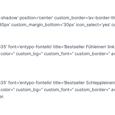
o-shadow‘ position=’center‘ custom_border=’av-border-t
0px‘ custom_margin_bottom=’30px‘ icon_select=’yes‘ cu
5′ font=’entypo-fontello‘ title=’Bestseller Fühleinen‘ li
“ color=“ custom_bg=“ custom_font=“ custom_border=“ av
5′ font=’entypo-fontello‘ title=’Bestseller Schleppleinen
“ color=“ custom_bg=“ custom_font=“ custom_border=“ a
er.