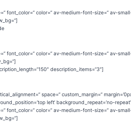
=“ font_color=“ color=“ av-medium-font-size=“ av-small-
w_bg=“]
de
=“ font_color=“ color=“ av-medium-font-size=“ av-small-
w_bg=“]
ription_length=“150″ description_items=“3″]
rtical_alignment=“ space=“ custom_margin=“ margin=’0px
ound_position=’top left‘ background_repeat=’no-repeat‘
=“ font_color=“ color=“ av-medium-font-size=“ av-small-
ew_bg=“]