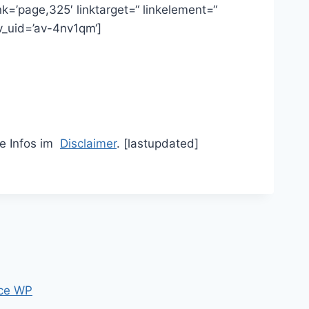
ink=’page,325′ linktarget=“ linkelement=“
v_uid=’av-4nv1qm‘]
re Infos im
Disclaimer
. [lastupdated]
ce WP