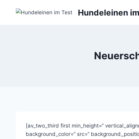
Zum
Hundeleinen im
Inhalt
springen
Neuersch
[av_two_third first min_height=“ vertical_al
background_color=“ src=“ background_positio