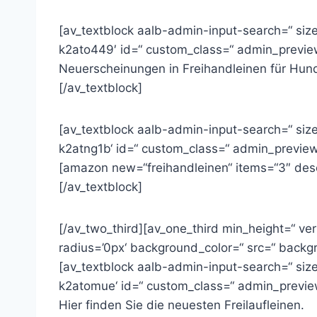
[av_textblock aalb-admin-input-search=“ size
k2ato449′ id=“ custom_class=“ admin_previe
Neuerscheinungen in Freihandleinen für Hun
[/av_textblock]
[av_textblock aalb-admin-input-search=“ size
k2atng1b‘ id=“ custom_class=“ admin_previe
[amazon new=“freihandleinen“ items=“3″ desc
[/av_textblock]
[/av_two_third][av_one_third min_height=“ ve
radius=’0px‘ background_color=“ src=“ backgr
[av_textblock aalb-admin-input-search=“ size
k2atomue‘ id=“ custom_class=“ admin_previ
Hier finden Sie die neuesten Freilaufleinen.