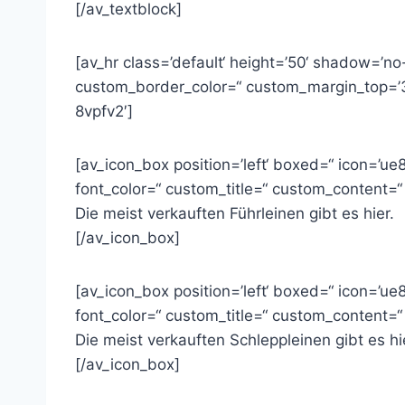
[/av_textblock]
[av_hr class=’default‘ height=’50‘ shadow=’n
custom_border_color=“ custom_margin_top=’3
8vpfv2′]
[av_icon_box position=’left‘ boxed=“ icon=’ue83
font_color=“ custom_title=“ custom_content=
Die meist verkauften Führleinen gibt es hier.
[/av_icon_box]
[av_icon_box position=’left‘ boxed=“ icon=’ue83
font_color=“ custom_title=“ custom_content=
Die meist verkauften Schleppleinen gibt es hi
[/av_icon_box]